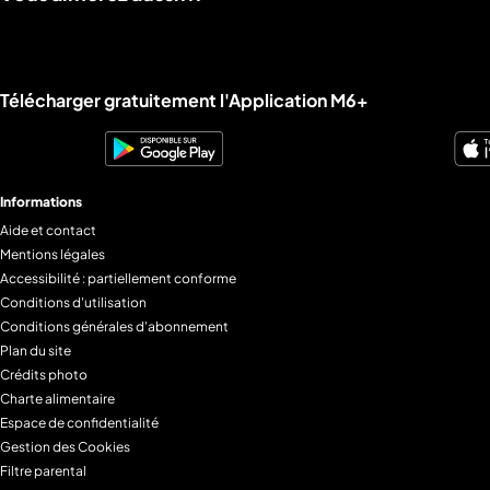
Liens utiles M6+.
Télécharger gratuitement l'Application M6+
Informations
Aide et contact
Mentions légales
Accessibilité : partiellement conforme
Conditions d'utilisation
Conditions générales d'abonnement
Plan du site
Crédits photo
Charte alimentaire
Espace de confidentialité
Gestion des Cookies
Filtre parental