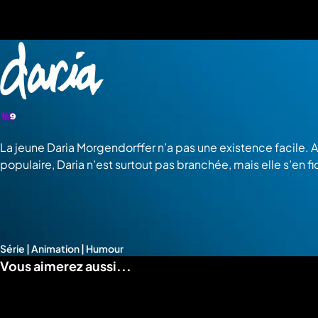
a
che
u
al
a
tion
sibilité
La jeune Daria Morgendorffer n’a pas une existence facile. A
populaire, Daria n’est surtout pas branchée, mais elle s’en
Série | Animation | Humour
Vous aimerez aussi...