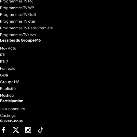
Programmes TV M6
Programmes TV W9
Programmes TV Gulli
Programmes TV 6ter
Programmes TV Paris Première
Programmes TV téva
Les sites du Groupe M6
M6+ Actu
RTL
RTL2
Funradio
Gulli
Groupe M6
Publicité
M6shop
Participation
Jeux concours
Castings
Suivez-nous
Facebook
Twitter
Instagram
Tiktok