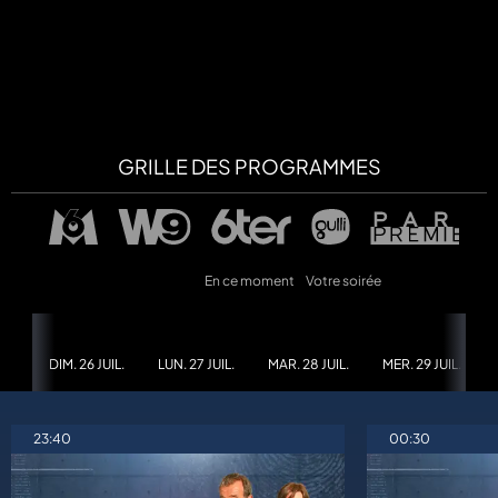
a
che
u
GRILLE DES PROGRAMMES
al
a
tion
sibilité
En ce moment
Votre soirée
DIM. 26 JUIL.
LUN. 27 JUIL.
MAR. 28 JUIL.
MER. 29 JUIL.
23:40
00:30