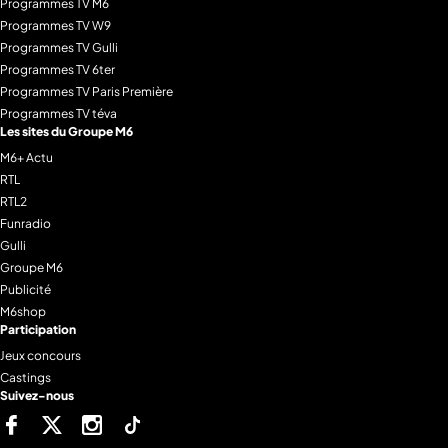
Programmes TV M6
Programmes TV W9
Programmes TV Gulli
Programmes TV 6ter
Programmes TV Paris Première
Programmes TV téva
Les sites du Groupe M6
M6+ Actu
RTL
RTL2
Funradio
Gulli
Groupe M6
Publicité
M6shop
Participation
Jeux concours
Castings
Suivez-nous
Facebook
Twitter
Instagram
Tiktok