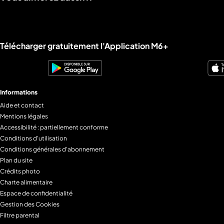
Liens utiles M6+.
Télécharger gratuitement l'Application M6+
Informations
Aide et contact
Mentions légales
Accessibilité : partiellement conforme
Conditions d'utilisation
Conditions générales d'abonnement
Plan du site
Crédits photo
Charte alimentaire
Espace de confidentialité
Gestion des Cookies
Filtre parental