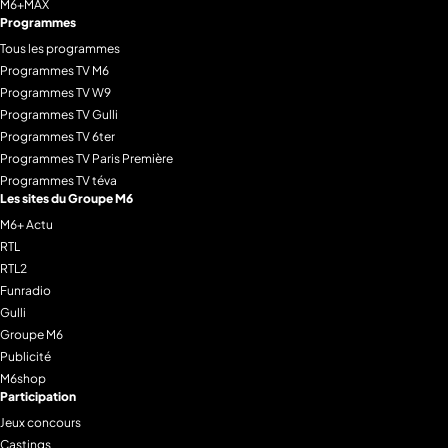
M6+MAX
Programmes
Tous les programmes
Programmes TV M6
Programmes TV W9
Programmes TV Gulli
Programmes TV 6ter
Programmes TV Paris Première
Programmes TV téva
Les sites du Groupe M6
M6+ Actu
RTL
RTL2
Funradio
Gulli
Groupe M6
Publicité
M6shop
Participation
Jeux concours
Castings