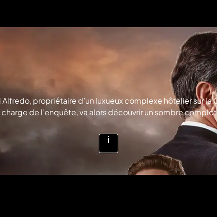
redo, propriétaire d’un luxueux complexe hôtelier sur la Co
 charge de l’enquête, va alors découvrir un sombre complot 
Voir
plus
d'infos