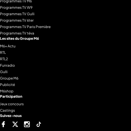
Programmes TV M6
Programmes TV W9
Programmes TV Gulli
Programmes TV 6ter
Programmes TV Paris Première
Programmes TV téva
Les sites du Groupe M6
M6+ Actu
RTL
RTL2
Funradio
Gulli
Groupe M6
Publicité
M6shop
Participation
Jeux concours
Castings
Suivez-nous
Facebook
Twitter
Instagram
Tiktok