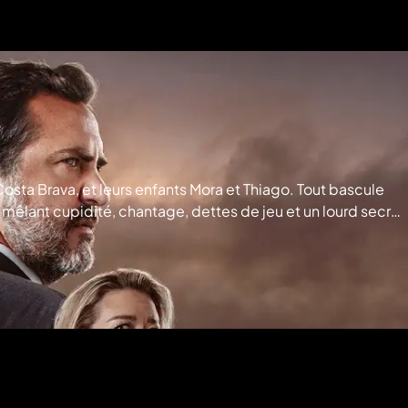
sta Brava, et leurs enfants Mora et Thiago. Tout bascule
mêlant cupidité, chantage, dettes de jeu et un lourd secret