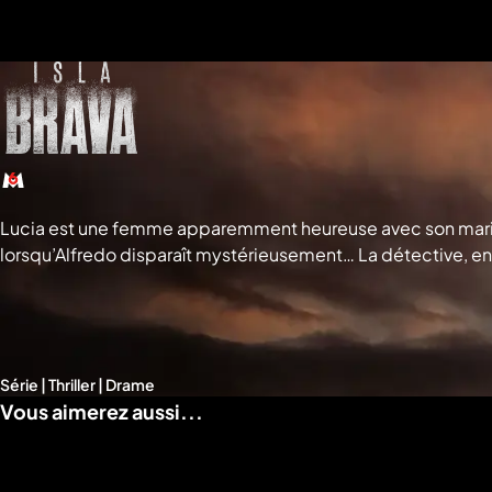
a
che
u
al
a
tion
sibilité
Lucia est une femme apparemment heureuse avec son mari Alf
lorsqu’Alfredo disparaît mystérieusement… La détective, en
de famille. © Copyrights VOD Acquisition CO, LLC
Série | Thriller | Drame
Vous aimerez aussi...