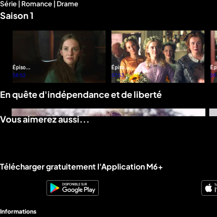
Série | Romance | Drame
d'infos
Saison 1
Épisode
Épisode
Ép
1
58:52
2
57:53
3
59
En quête d'indépendance et de liberté
Vous aimerez aussi...
Liens utiles M6+.
Télécharger gratuitement l'Application M6+
Informations