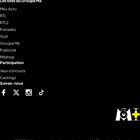
Les sites du Groupe M6
M6+ Actu
RTL
RTL2
Funradio
Gulli
Groupe M6
Publicité
M6shop
Participation
Jeux concours
Castings
Suivez-nous
Facebook
Twitter
Instagram
Tiktok