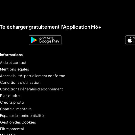
l’organisation de notre système de santé. Winter
productions
Liens utiles M6+.
Télécharger gratuitement l'Application M6+
Informations
Aide et contact
Mentions légales
Accessibilité : partiellement conforme
Conditions d'utilisation
Conditions générales d'abonnement
Plan du site
Crédits photo
Charte alimentaire
Espace de confidentialité
Gestion des Cookies
Filtre parental