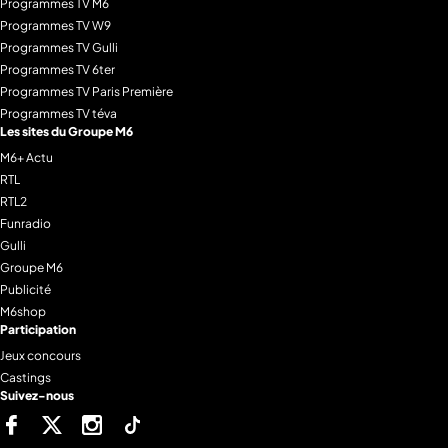
Programmes TV M6
Programmes TV W9
Programmes TV Gulli
Programmes TV 6ter
Programmes TV Paris Première
Programmes TV téva
Les sites du Groupe M6
M6+ Actu
RTL
RTL2
Funradio
Gulli
Groupe M6
Publicité
M6shop
Participation
Jeux concours
Castings
Suivez-nous
Facebook
Twitter
Instagram
Tiktok