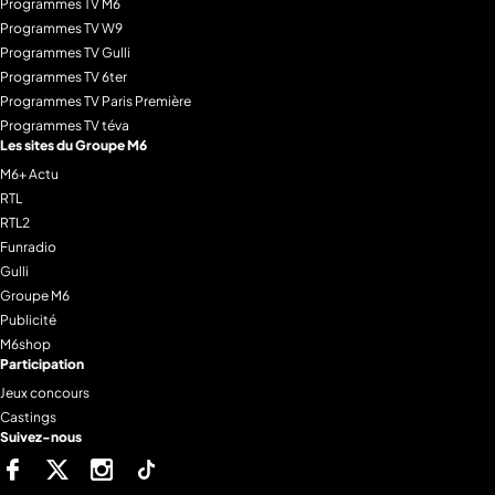
Programmes TV M6
Programmes TV W9
Programmes TV Gulli
Programmes TV 6ter
Programmes TV Paris Première
Programmes TV téva
Les sites du Groupe M6
M6+ Actu
RTL
RTL2
Funradio
Gulli
Groupe M6
Publicité
M6shop
Participation
Jeux concours
Castings
Suivez-nous
Facebook
Twitter
Instagram
Tiktok