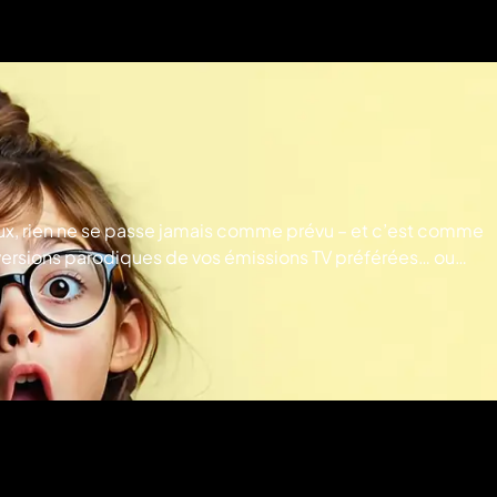
c eux, rien ne se passe jamais comme prévu – et c’est comme
 versions parodiques de vos émissions TV préférées… ou
 pour petits et grands ! © Good TV*