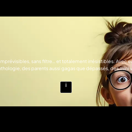
imprévisibles, sans filtre… et totalement irrésistibles. Ave
anthologie, des parents aussi gagas que dépassés, des mini
 délicieux cocktail de fous rires, surprises et bonne humeur
Voir
plus
d'infos