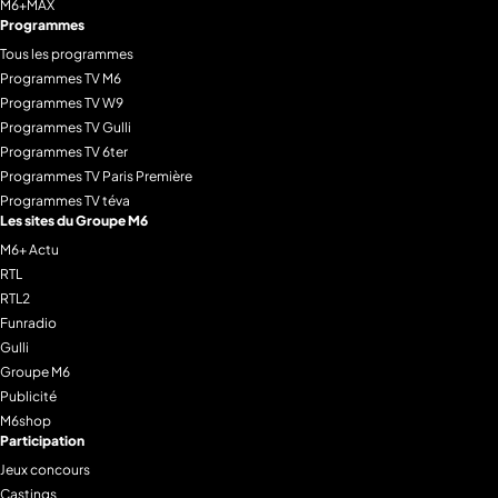
M6+MAX
Programmes
Tous les programmes
Programmes TV M6
Programmes TV W9
Programmes TV Gulli
Programmes TV 6ter
Programmes TV Paris Première
Programmes TV téva
Les sites du Groupe M6
M6+ Actu
RTL
RTL2
Funradio
Gulli
Groupe M6
Publicité
M6shop
Participation
Jeux concours
Castings