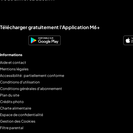
Liens utiles M6+.
Télécharger gratuitement l'Application M6+
Informations
Aide et contact
Mentions légales
Accessibilité : partiellement conforme
Conditions d'utilisation
Conditions générales d'abonnement
Plan du site
Crédits photo
Charte alimentaire
Espace de confidentialité
Gestion des Cookies
Filtre parental