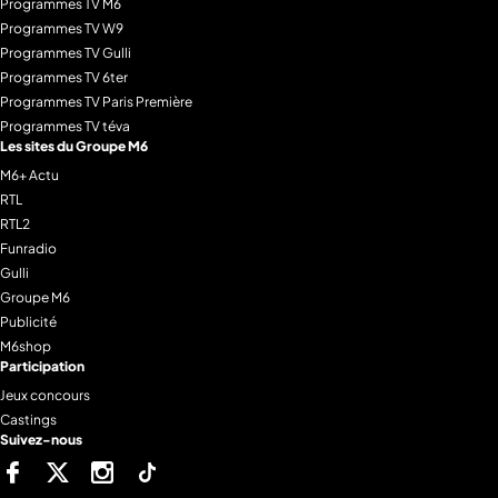
Programmes TV M6
Programmes TV W9
Programmes TV Gulli
Programmes TV 6ter
Programmes TV Paris Première
Programmes TV téva
Les sites du Groupe M6
M6+ Actu
RTL
RTL2
Funradio
Gulli
Groupe M6
Publicité
M6shop
Participation
Jeux concours
Castings
Suivez-nous
Facebook
Twitter
Instagram
Tiktok