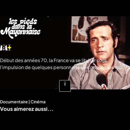
a
che
u
al
a
tion
sibilité
Début des années 70, la France va se libérer sous
l’impulsion de quelques personnages incorruptibles qui
mettent un immense coup de fouet dans le petit écran
mais aussi sur les grands écrans de l’hexagone. ©
Rockyvision
Voir
plus
Documentaire | Cinéma
d'infos
Vous aimerez aussi...