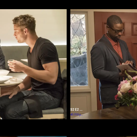
an
S2 E2 -
Pour ton
41:11
Il y a
plus
bien
d'un
an