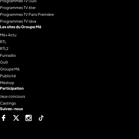
Programmes TV Gulli
Programmes TV 6ter
Programmes TV Paris Première
Programmes TV téva
Les sites du Groupe M6
M6+ Actu
RTL
RTL2
Funradio
Gulli
Groupe M6
Publicité
M6shop
Participation
Jeux concours
Castings
Suivez-nous
Facebook
Twitter
Instagram
Tiktok