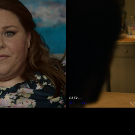
S3 E2 -
Indiscrétions
41:11
Il y a
plus
d'un
an