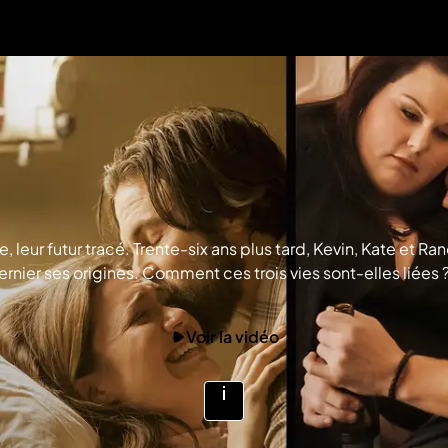
 leur futur tracé. Trente-six ans plus tard, Kevin, Kate et Ra
rnier ses origines. Comment ces trois vies sont-elles liées ? 
ns indéfectibles. © 2016 Twentieth Century Fox Film Corporati
Voir la vidéo
Voir
plus