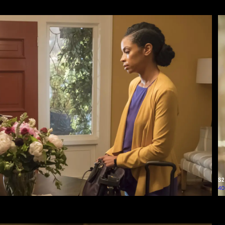
S2
Dé
40