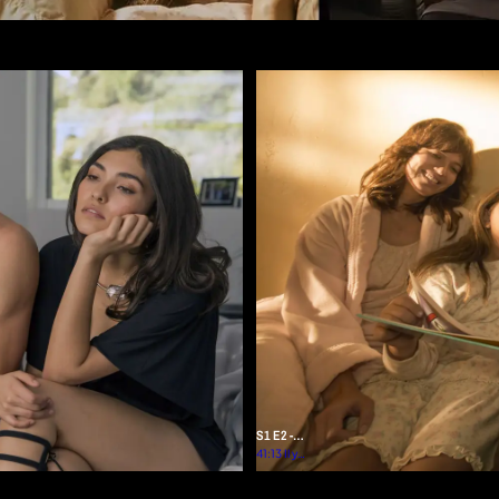
d'infos
S1 E2 -
Nouveaux
41:13
Il y a
plus
horizons
d'un