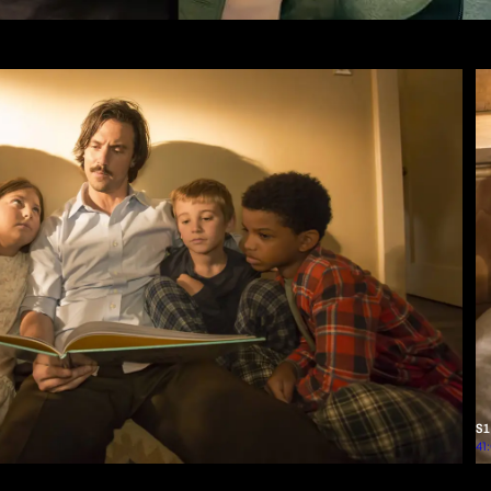
S1
Ba
41
bl