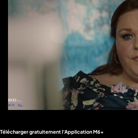
S3 E1 -
Soirée
41:11
Il y a
plus
mémorable
d'un
an
Liens utiles M6+.
Télécharger gratuitement l'Application M6+