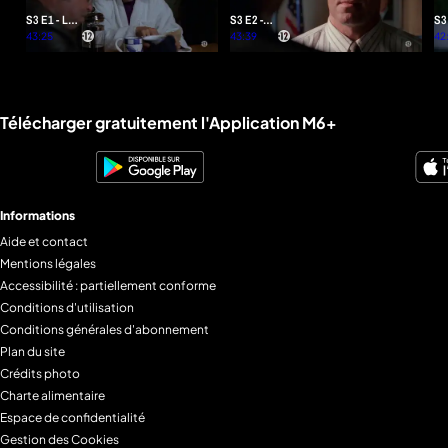
S3 E1 - Le
S3 E2 -
S3
chemin de
43:25
Opération
43:39
-
42
la
presse-
Co
bénédiction
papier
de
(2/3)
(3/3)
fo
Liens utiles M6+.
Télécharger gratuitement l'Application M6+
Informations
Aide et contact
Mentions légales
Accessibilité : partiellement conforme
Conditions d'utilisation
Conditions générales d'abonnement
Plan du site
Crédits photo
Charte alimentaire
Espace de confidentialité
Gestion des Cookies