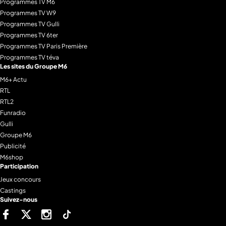
Programmes TV M6
Programmes TV W9
Programmes TV Gulli
Programmes TV 6ter
Programmes TV Paris Première
Programmes TV téva
Les sites du Groupe M6
M6+ Actu
RTL
RTL2
Funradio
Gulli
Groupe M6
Publicité
M6shop
Participation
Jeux concours
Castings
Suivez-nous
Facebook
Twitter
Instagram
Tiktok