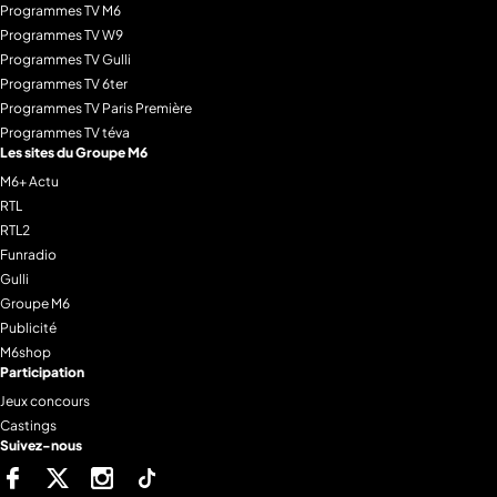
Programmes TV M6
Programmes TV W9
Programmes TV Gulli
Programmes TV 6ter
Programmes TV Paris Première
Programmes TV téva
Les sites du Groupe M6
M6+ Actu
RTL
RTL2
Funradio
Gulli
Groupe M6
Publicité
M6shop
Participation
Jeux concours
Castings
Suivez-nous
Facebook
Twitter
Instagram
Tiktok