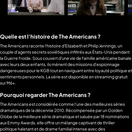
S3 E1 -
S3 E2 -
S3
Développement
44:18
Bagages
43:52
Su
40
personnel
ra
Quelle est l'histoire de The Americans ?
The Americans raconte l'histoire d'Elizabeth et Philip Jennings, un
couple d'agents secrets soviétiques infiltrés aux États-Unis pendant
la Guerre froide. Sous couvert d'une vie de famille américaine banale
avec leurs deux enfants, ils mènent des missions d'espionnage
dangereuses pour le KGB tout en naviguant entre loyauté politique et
sentiments personnels. La série est disponible en streaming gratuit
sur M6+.
Pourquoi regarder The Americans ?
The Americans est considérée comme l'une des meilleures séries
dramatiques de la décennie 2010. Récompensée par un Golden
Globe de la meilleure série dramatique et saluée par 18 nominations
aux Emmy Awards, elle offre un mélange captivant de thriller
politique haletant et de drame familial intense avec des