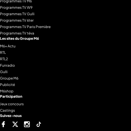
Programmes TV M6
Programmes TV W9
Programmes TV Gulli
Programmes TV 6ter
Programmes TV Paris Première
Programmes TV téva
Les sites du Groupe M6
M6+ Actu
RTL
RTL2
Funradio
Gulli
Groupe M6
Publicité
M6shop
Participation
Jeux concours
Castings
Suivez-nous
Facebook
Twitter
Instagram
Tiktok