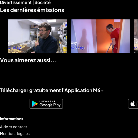
Divertissement | Société
d'infos
Les dernières émissions
Guy
Guy
Éd
Gérault,
37:45
Il y a
Gérault,
49:53
Il y a
Fa
46
8
8
directeur
directeur
- 
mois
mois
Vous aimerez aussi...
général de
général de
Ma
Brit Hotel
Brit Hotel
(2/
(2/2)
(1/2)
Liens utiles M6+.
Télécharger gratuitement l'Application M6+
Informations
Aide et contact
Mentions légales