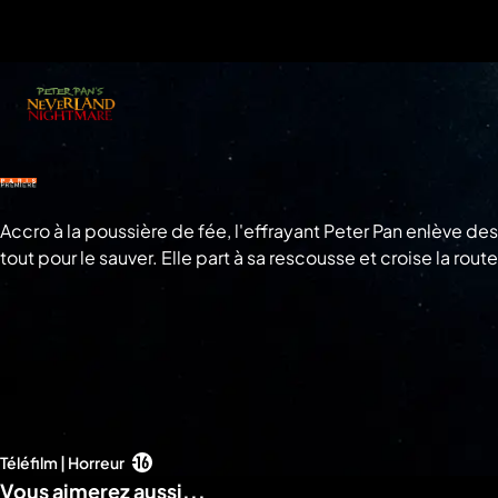
a
che
u
al
a
tion
sibilité
Accro à la poussière de fée, l'effrayant Peter Pan enlève d
tout pour le sauver. Elle part à sa rescousse et croise la
Téléfilm | Horreur
Vous aimerez aussi...