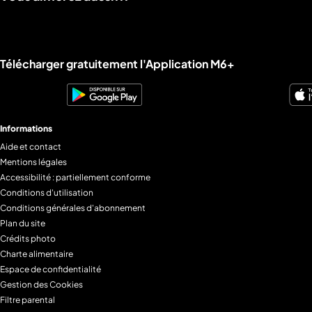
Liens utiles M6+.
Télécharger gratuitement l'Application M6+
Informations
Aide et contact
Mentions légales
Accessibilité : partiellement conforme
Conditions d'utilisation
Conditions générales d'abonnement
Plan du site
Crédits photo
Charte alimentaire
Espace de confidentialité
Gestion des Cookies
Filtre parental