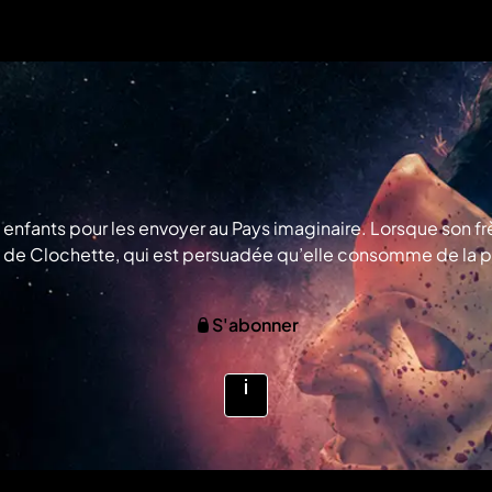
es enfants pour les envoyer au Pays imaginaire. Lorsque son 
 route de Clochette, qui est persuadée qu’elle consomme de
S'abonner
Voir
plus
d'infos