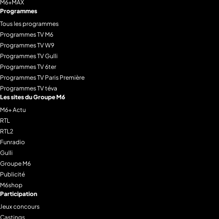
M6+MAX
Programmes
Tous les programmes
Programmes TV M6
Programmes TV W9
Programmes TV Gulli
Programmes TV 6ter
Programmes TV Paris Première
Programmes TV téva
Les sites du Groupe M6
M6+ Actu
RTL
RTL2
Funradio
Gulli
Groupe M6
Publicité
M6shop
Participation
Jeux concours
Castings