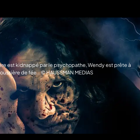
frère est kidnappé par le psychopathe, Wendy est prête à
 la poussière de fée… © HAUSSMAN MEDIAS