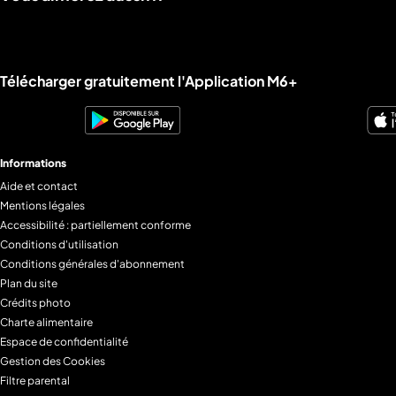
Liens utiles M6+.
Télécharger gratuitement l'Application M6+
Informations
Aide et contact
Mentions légales
Accessibilité : partiellement conforme
Conditions d'utilisation
Conditions générales d'abonnement
Plan du site
Crédits photo
Charte alimentaire
Espace de confidentialité
Gestion des Cookies
Filtre parental