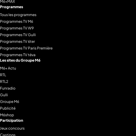
M6+MAX
Programmes
Tous les programmes
Programmes TV M6
Programmes TV W9
Programmes TV Gulli
Programmes TV 6ter
Programmes TV Paris Première
Programmes TV téva
Les sites du Groupe M6
M6+ Actu
RTL
RTL2
Funradio
Gulli
Groupe M6
Publicité
M6shop
Participation
Jeux concours
Castings