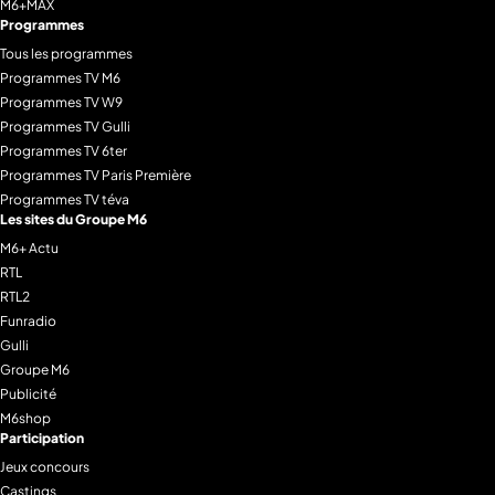
M6+MAX
Programmes
Tous les programmes
Programmes TV M6
Programmes TV W9
Programmes TV Gulli
Programmes TV 6ter
Programmes TV Paris Première
Programmes TV téva
Les sites du Groupe M6
M6+ Actu
RTL
RTL2
Funradio
Gulli
Groupe M6
Publicité
M6shop
Participation
Jeux concours
Castings