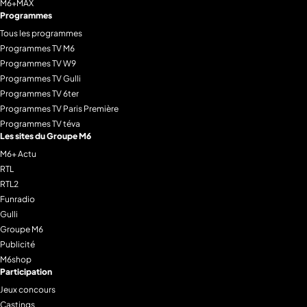
M6+MAX
Programmes
Tous les programmes
Programmes TV M6
Programmes TV W9
Programmes TV Gulli
Programmes TV 6ter
Programmes TV Paris Première
Programmes TV téva
Les sites du Groupe M6
M6+ Actu
RTL
RTL2
Funradio
Gulli
Groupe M6
Publicité
M6shop
Participation
Jeux concours
Castings