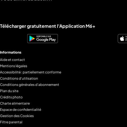
Liens utiles M6+.
Télécharger gratuitement l'Application M6+
Informations
Aide et contact
Mentions légales
Accessibilité : partiellement conforme
Conditions d'utilisation
Conditions générales d'abonnement
Plan du site
Crédits photo
Charte alimentaire
Espace de confidentialité
Gestion des Cookies
Filtre parental