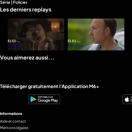
Série | Policier
d'infos
Les derniers replays
S1 E2 -
S1 E1 -
Mauvaise
1:31:33
Il y a
Bellefond
1:35:26
Il y a 4
3
mois
leçon
mois
Vous aimerez aussi...
Liens utiles M6+.
Télécharger gratuitement l'Application M6+
Informations
Aide et contact
Mentions légales