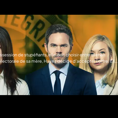
session de stupéfiants, elle doit choisir entre aller en
électorale de sa mère, Hayes décide d'accepter l'offre. Elle
C et ABC Studios