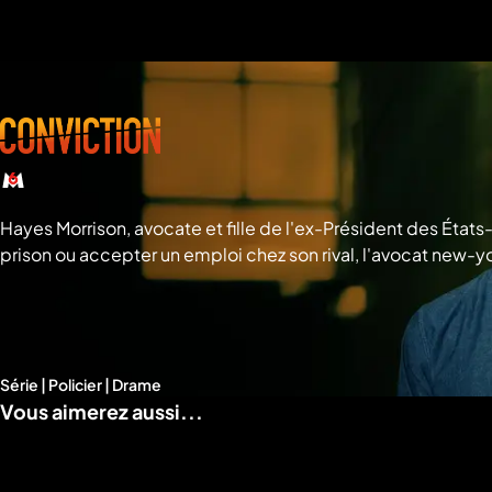
a
che
u
al
a
tion
sibilité
Hayes Morrison, avocate et fille de l'ex-Président des États-
prison ou accepter un emploi chez son rival, l'avocat new-y
doit réexaminer des dossiers problématiques et prouver l
Série | Policier | Drame
Vous aimerez aussi...