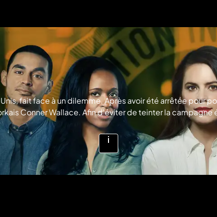
Unis, fait face à un dilemme. Après avoir été arrêtée pour pos
orkais Conner Wallace. Afin d'éviter de teinter la campagne 
'innocence des accusés... © 2016 Warm Cases Financing. LL
Voir
plus
d'infos