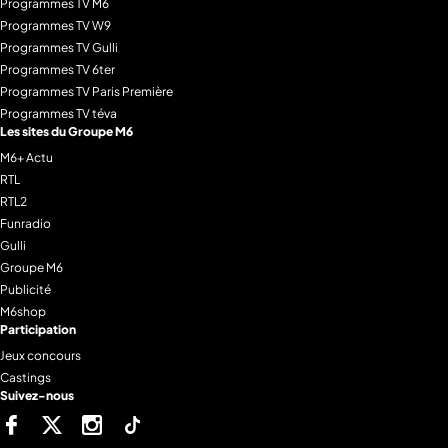
Programmes TV M6
Programmes TV W9
Programmes TV Gulli
Programmes TV 6ter
Programmes TV Paris Première
Programmes TV téva
Les sites du Groupe M6
M6+ Actu
RTL
RTL2
Funradio
Gulli
Groupe M6
Publicité
M6shop
Participation
Jeux concours
Castings
Suivez-nous
Facebook
Twitter
Instagram
Tiktok