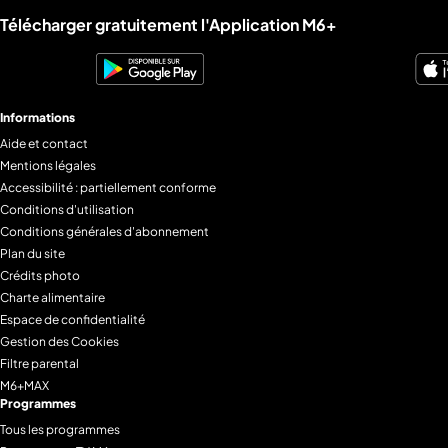
Liens utiles M6+.
prêtre en soutane que, dans la rue, les gens lui
Télécharger gratuitement l'Application M6+
demandaient de bénir leurs enfants... © LABEL IMAGE
PRODUCTION
Informations
Aide et contact
Mentions légales
Accessibilité : partiellement conforme
Conditions d'utilisation
Conditions générales d'abonnement
Plan du site
Crédits photo
Charte alimentaire
Espace de confidentialité
Gestion des Cookies
Filtre parental
M6+MAX
Programmes
Tous les programmes