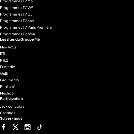
Programmes TV M6
Programmes TV W9
Programmes TV Gulli
Programmes TV 6ter
Programmes TV Paris Première
Programmes TV téva
Les sites du Groupe M6
M6+ Actu
RTL
RTL2
Funradio
Gulli
Groupe M6
Publicité
M6shop
Participation
Jeux concours
Castings
Suivez-nous
Facebook
Twitter
Instagram
Tiktok