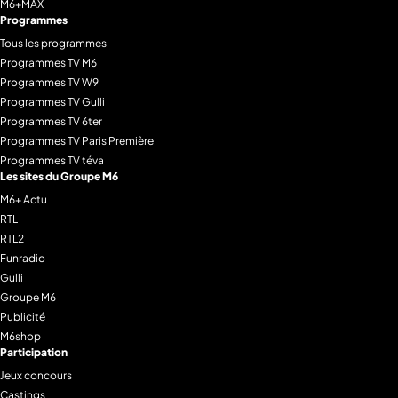
M6+MAX
Programmes
Tous les programmes
Programmes TV M6
Programmes TV W9
Programmes TV Gulli
Programmes TV 6ter
Programmes TV Paris Première
Programmes TV téva
Les sites du Groupe M6
M6+ Actu
RTL
RTL2
Funradio
Gulli
Groupe M6
Publicité
M6shop
Participation
Jeux concours
Castings