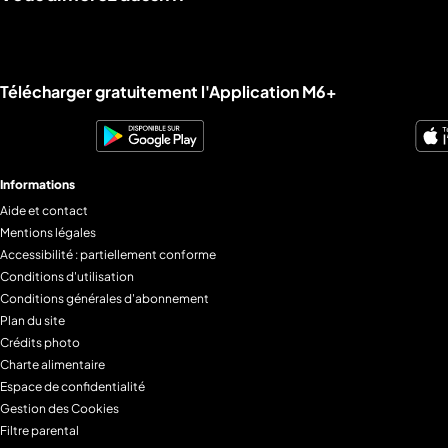
Liens utiles M6+.
Télécharger gratuitement l'Application M6+
Informations
Aide et contact
Mentions légales
Accessibilité : partiellement conforme
Conditions d'utilisation
Conditions générales d'abonnement
Plan du site
Crédits photo
Charte alimentaire
Espace de confidentialité
Gestion des Cookies
Filtre parental