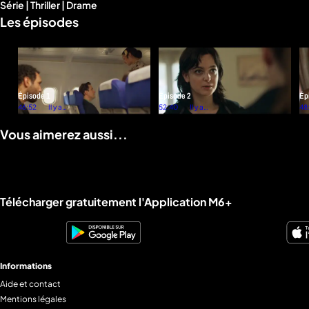
Série | Thriller | Drame
d'infos
Les épisodes
Épisode 1
Épisode 2
Ép
46:52
Il y a 2
52:40
Il y a 2
48
semaines
semaines
Vous aimerez aussi...
Liens utiles M6+.
Télécharger gratuitement l'Application M6+
Informations
Aide et contact
Mentions légales