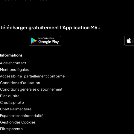
Liens utiles M6+.
Télécharger gratuitement l'Application M6+
Informations
Aide et contact
Mentions légales
Accessibilité : partiellement conforme
Conditions d'utilisation
Conditions générales d'abonnement
Plan du site
Crédits photo
Charte alimentaire
Espace de confidentialité
Gestion des Cookies
Filtre parental