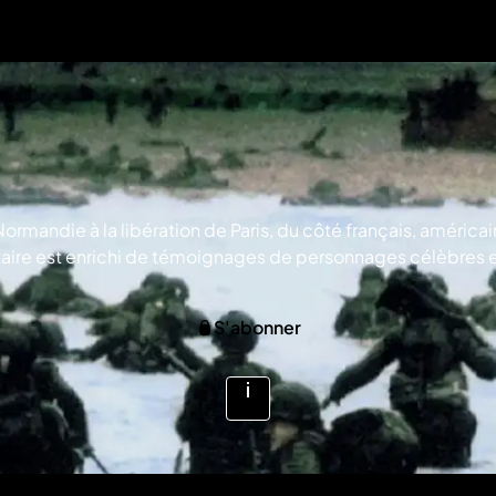
ormandie à la libération de Paris, du côté français, améric
ntaire est enrichi de témoignages de personnages célèbres
ix de Lambert Wilson et Kristin Scott Thomas. © MEDIAWAN
S'abonner
Voir
plus
d'infos