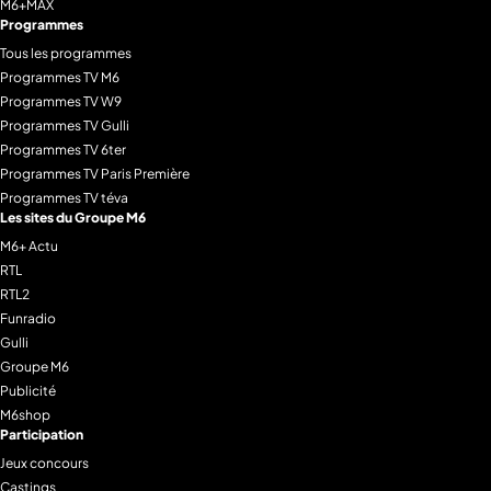
M6+MAX
Programmes
Tous les programmes
Programmes TV M6
Programmes TV W9
Programmes TV Gulli
Programmes TV 6ter
Programmes TV Paris Première
Programmes TV téva
Les sites du Groupe M6
M6+ Actu
RTL
RTL2
Funradio
Gulli
Groupe M6
Publicité
M6shop
Participation
Jeux concours
Castings