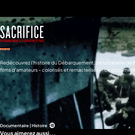
a
che
u
al
a
tion
sibilité
Redécouvrez l'histoire du Débarquement, de la bataille de N
films d'amateurs - colorisés et remasterisés -, ce docume
cinéaste Samuel Fuller alors soldat américain. Avec les vo
Documentaire | Histoire
Vous aimerez aussi...