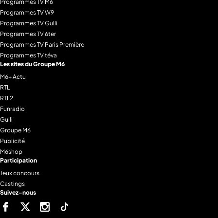
Programmes TV M6
Programmes TV W9
Programmes TV Gulli
Programmes TV 6ter
Programmes TV Paris Première
Programmes TV téva
Les sites du Groupe M6
M6+ Actu
RTL
RTL2
Funradio
Gulli
Groupe M6
Publicité
M6shop
Participation
Jeux concours
Castings
Suivez-nous
Facebook
Twitter
Instagram
Tiktok