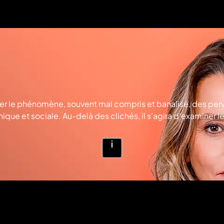
r le phénomène, souvent mal compris et banalisé, des perv
inique et sociale. Au-delà des clichés, il s'agira d'examiner
CTIONS
Voir
plus
d'infos