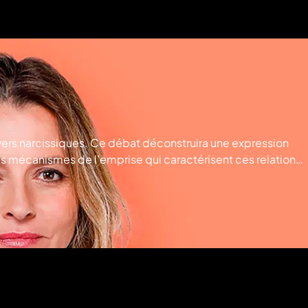
ers narcissiques. Ce débat déconstruira une expression
 les mécanismes de l’emprise qui caractérisent ces relations