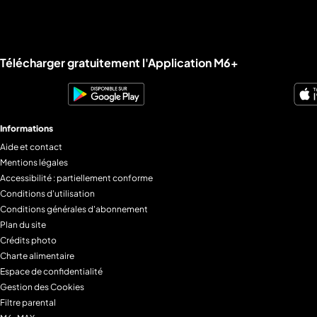
réalité à un véritable parcours de la combattante. ©
StudioFact Presse et Docs
Liens utiles M6+.
Télécharger gratuitement l'Application M6+
Informations
Aide et contact
Mentions légales
Accessibilité : partiellement conforme
Conditions d'utilisation
Conditions générales d'abonnement
Plan du site
Crédits photo
Charte alimentaire
Espace de confidentialité
Gestion des Cookies
Filtre parental