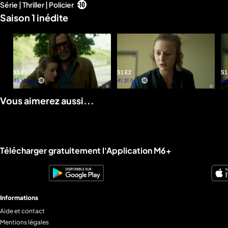
Série | Thriller | Policier
d'infos
ATLANTIQUE PRODUCTIONS
Saison 1 inédite
S1 E1
S1 E2
S1
45:10
Il y a
41:35
Il y a
40
plus
plus
d'un
d'un
Vous aimerez aussi...
an
an
Liens utiles M6+.
Télécharger gratuitement l'Application M6+
Informations
Aide et contact
Mentions légales