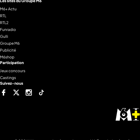
Les sites du Groupe M6
M6+ Actu
RTL
RTL2
Funradio
Gulli
Groupe M6
Publicité
M6shop
Participation
Jeux concours
Castings
Suivez-nous
Facebook
Twitter
Instagram
Tiktok