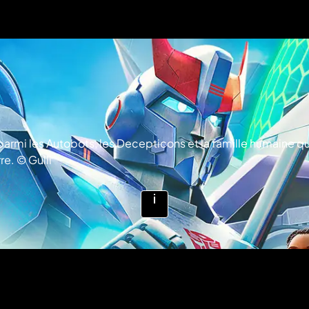
parmi les Autobots, les Decepticons et la famille humaine q
re. © Gulli
Voir
plus
d'infos