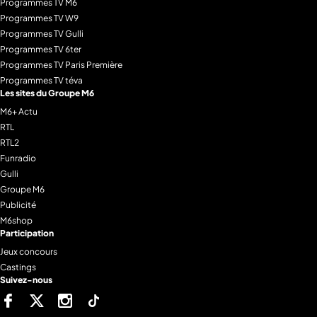
Programmes TV M6
Programmes TV W9
Programmes TV Gulli
Programmes TV 6ter
Programmes TV Paris Première
Programmes TV téva
Les sites du Groupe M6
M6+ Actu
RTL
RTL2
Funradio
Gulli
Groupe M6
Publicité
M6shop
Participation
Jeux concours
Castings
Suivez-nous
Facebook
Twitter
Instagram
Tiktok