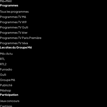
M6+MAX
Programmes
Tous les programmes
Programmes TV M6
Programmes TV W9
Programmes TV Gulli
Programmes TV 6ter
Programmes TV Paris Première
Programmes TV téva
Les sites du Groupe M6
M6+ Actu
RTL
RTL2
Funradio
Gulli
Groupe M6
Publicité
M6shop
Participation
Jeux concours
Castings