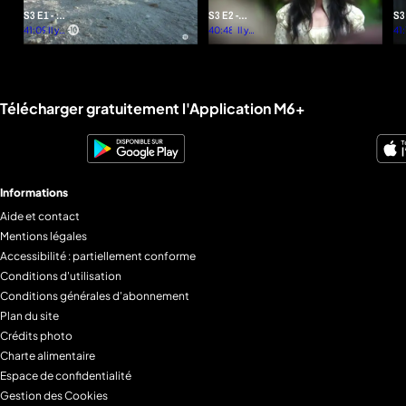
S3 E1 - Il
S3 E2 -
S3
suffit d'y
41:09
Il y a
L'orpheline
40:48
Il y a
Fé
41:
plus
plus
croire
Cl
d'un
d'un
an
an
Liens utiles M6+.
Télécharger gratuitement l'Application M6+
Informations
Aide et contact
Mentions légales
Accessibilité : partiellement conforme
Conditions d'utilisation
Conditions générales d'abonnement
Plan du site
Crédits photo
Charte alimentaire
Espace de confidentialité
Gestion des Cookies