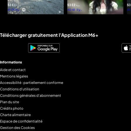
S3 E1 - Il
S3 E2 -
S3
suffit d'y
41:09
Il y a
L'orpheline
40:48
Il y a
Fé
41:
plus
plus
croire
Cl
d'un
d'un
an
an
Liens utiles M6+.
Télécharger gratuitement l'Application M6+
Informations
Aide et contact
Mentions légales
Accessibilité : partiellement conforme
Conditions d'utilisation
Conditions générales d'abonnement
Plan du site
Crédits photo
Charte alimentaire
Espace de confidentialité
Gestion des Cookies