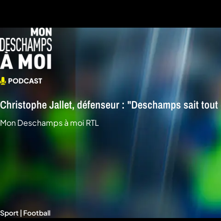
a
che
u
al
a
tion
sibilité
Christophe Jallet, défenseur : "Deschamps sait tout
Mon Deschamps à moi RTL
Sport | Football