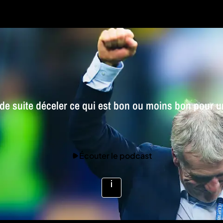
 de suite déceler ce qui est bon ou moins bon pour 
Écouter le podcast
Voir
plus
d'infos