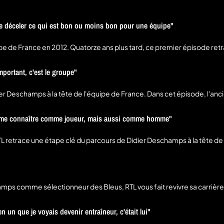
ite déceler ce qui est bon ou moins bon pour une équipe"
de France en 2012. Quatorze ans plus tard, ce premier épisode retrac
 ses débuts sous le maillot tricolore et le contexte d'une équipe de France 
un cadre clair, des attentes précises, une forte exigence et une capa
portant, c'est le groupe"
Albanie, la pression avant l'Euro 2016 ou encore son rôle assumé de
er Deschamps à la tête de l'équipe de France. Dans cet épisode, l'anci
 du monde 2014. Il évoque la concurrence en défense, la gestion du
a défaite de Kiev, puis sur la
de me connaître comme joueur, mais aussi comme homme"
scielny décrit un entraîneur capable de créer de la confiance, de mai
ment sur la finale de l'Euro 2016 perdue face au Portugal, sur la fru
retrace une étape clé du parcours de Didier Deschamps à la tête de
uro 2016, avant de lui ouvrir la porte du groupe après plusieurs forfa
entif à l'homme autant qu'au joueur,
te la montée en puissance de leur relation, puis son installation durab
 confiance du staff a accompagné l'ascension des Bleus jusqu'au t
amps comme sélectionneur des Bleus, RTL vous fait revivre sa carrièr
esseguié a pu recueillir ces confidences inédites.
 un que je voyais devenir entraîneur, c'était lui"