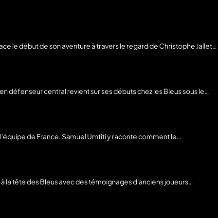
e le début de son aventure à travers le regard de Christophe Jallet.
en reconstruction après l'Euro 2012. Au fil du récit,
cité à fédérer un groupe. Il évoque aussi des moments marquants,
 remplaçant. Son témoignage éclaire la manière dont Deschamps a
en défenseur central revient sur ses débuts chez les Bleus sous le
 groupe et la manière dont Deschamps faisait passer ses messages,
ntenir un cadre clair et de fédérer ses joueurs dans les temps forts
stration du groupe et sur les mots employés par Deschamps après cette
 l'équipe de France. Samuel Umtiti y raconte comment le
its en défense. Le défenseur revient sur ce moment charnière, entre
le en charnière centrale avec Raphaël Varane. De l'Euro 2016 à la
itre mondial en Russie.
e à la tête des Bleus avec des témoignages d'anciens joueurs