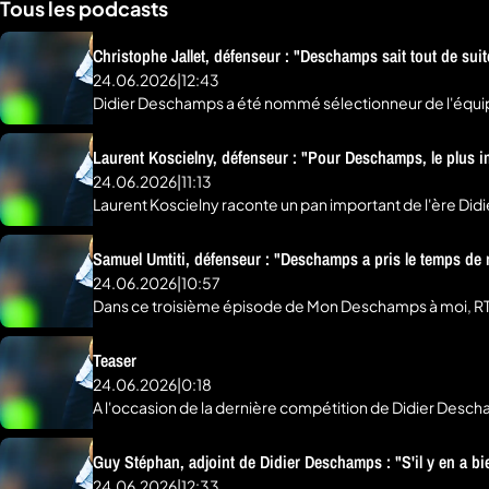
Tous les podcasts
Christophe Jallet, défenseur : "Deschamps sait tout de su
24.06.2026
|
12:43
Didier Deschamps a été nommé sélectionneur de l'équipe 
L'ancien défenseur des Bleus raconte sa première convocation,
Christophe Jallet décrit la méthode Didier Deschamps : 
Laurent Koscielny, défenseur : "Pour Deschamps, le plus im
comme la colère du sélectionneur après une défaite en 
24.06.2026
|
11:13
installé son autorité chez les Bleus.
Laurent Koscielny raconte un pan important de l'ère Didi
sélectionneur, au moment des éliminatoires de la Coupe
avec une priorité constante donnée au collectif et au résultat final. Le témoignage s'attarde aussi sur un moment charnière : le barrage retour contre l'Ukraine, après l
Samuel Umtiti, défenseur : "Deschamps a pris le temps 
dynamique née autour des Bleus jusqu'au Mondial 2014. Ko
24.06.2026
|
10:57
comme dans les périodes plus délicates. Il revient égale
Dans ce troisième épisode de Mon Deschamps à moi, RTL 
désillusion à domicile.
sélectionneur l'a d'abord intégré comme réserviste à l'E
frustration, patience et bascule vers le très haut niveau international. L'épisode éclaire aussi la méthode Didier Deschamps. Umtiti décrit un sélectionneur att
Teaser
capable de mêler exigence, sérieux et proximité. Il racon
24.06.2026
|
0:18
Coupe du monde 2018, son témoignage montre comment la
A l'occasion de la dernière compétition de Didier Desch
convoqués par lui et des proches du sélectionner. Jano R
Guy Stéphan, adjoint de Didier Deschamps : "S'il y en a bien
24.06.2026
|
12:33