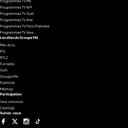
Programmes TV M6
Programmes TV W9
Programmes TV Gulli
Programmes TV 6ter
Programmes TV Paris Première
Programmes TV téva
Les sites du Groupe M6
M6+ Actu
RTL
RTL2
Funradio
Gulli
Groupe M6
Publicité
M6shop
Participation
Jeux concours
Castings
Suivez-nous
Facebook
Twitter
Instagram
Tiktok