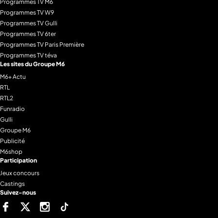
Programmes TV M6
Programmes TV W9
Programmes TV Gulli
Programmes TV 6ter
Programmes TV Paris Première
Programmes TV téva
Les sites du Groupe M6
M6+ Actu
RTL
RTL2
Funradio
Gulli
Groupe M6
Publicité
M6shop
Participation
Jeux concours
Castings
Suivez-nous
Facebook
Twitter
Instagram
Tiktok