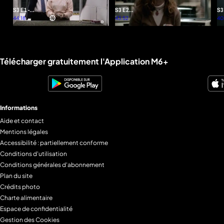
S3 E1 -
S3 E2 -
S3
Développement
44:18
Bagages
43:52
Su
40
personnel
ra
Liens utiles M6+.
Télécharger gratuitement l'Application M6+
Informations
Aide et contact
Mentions légales
Accessibilité : partiellement conforme
Conditions d'utilisation
Conditions générales d'abonnement
Plan du site
Crédits photo
Charte alimentaire
Espace de confidentialité
Gestion des Cookies