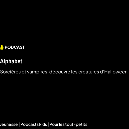
a
che
u
al
a
tion
sibilité
Alphabet
Sorcières et vampires, découvre les créatures d'Halloween a
Jeunesse | Podcasts kids | Pour les tout-petits