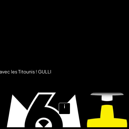
vec les Titounis ! GULLI
Écouter le podcast
Voir
plus
d'infos