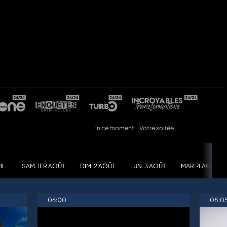
En ce moment
Votre soirée
IL.
SAM. 1ER AOÛT
DIM. 2 AOÛT
LUN. 3 AOÛT
MAR. 4 AOÛT
06:00
08:0