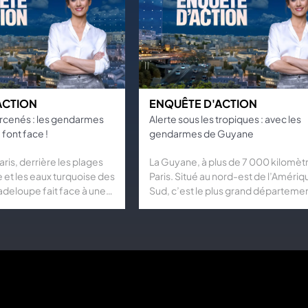
ACTION
ENQUÊTE D'ACTION
rcenés : les gendarmes
Alerte sous les tropiques : avec les
font face !
gendarmes de Guyane
ris, derrière les plages
La Guyane, à plus de 7 000 kilomèt
 et les eaux turquoise des
Paris. Situé au nord-est de l’Amériq
adeloupe fait face à une
Sud, c’est le plus grand départeme
lence. Gangs mafieux,
français en termes de superficie. E
iants, vols à main armée :
et sauvage, ce territoire est confro
français, cinq fois plus
une précarité sans égale. Le chôma
se, est devenu l'un des
est deux fois plus élevé qu’en Métr
plus dangereux de France.
et près de la moitié de la population 
, les adjudants Nicolas et
sous le seuil de pauvreté. Conséqu
lés pour une attaque à
l’insécurité et la délinquance attei
cours dans un bureau de
des taux vertigineux : les coups et