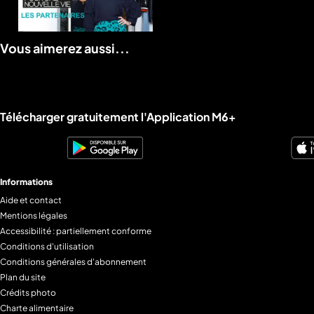
Les
partenaires
de
Vous aimerez aussi...
Nouveau
Look
Liens utiles M6+.
Télécharger gratuitement l'Application M6+
Informations
Aide et contact
Mentions légales
Accessibilité : partiellement conforme
Conditions d'utilisation
Conditions générales d'abonnement
Plan du site
Crédits photo
Charte alimentaire