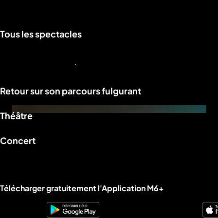
Tous les spectacles
a
che
u
al
a
Voir plus de contenus
tion
Retour sur son parcours fulgurant
sibilité
Théâtre
Concert
Liens utiles M6+.
Télécharger gratuitement l'Application M6+