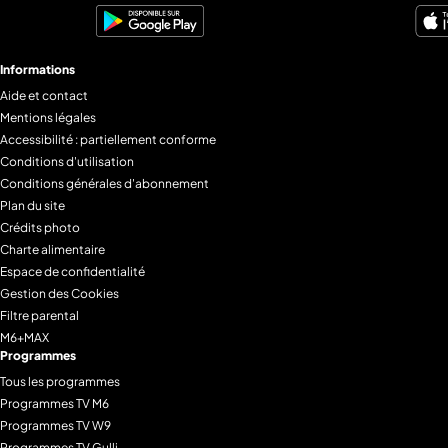
fois, il passe un très bon moment au
fois, il passe u
déjeuner : produits frais, cuisine propre,
déjeuner : produ
même le pain des burgers est fait maison
même le pain de
Informations
! Tous les voyants sont au vert pour que le
! Tous les voyan
Aide et contact
restaurant connaisse le succès. Pourtant,
restaurant conn
Mentions légales
derrière cette carte postale idyllique, se
derrière cette c
Accessibilité : partiellement conforme
cache une réalité beaucoup moins
cache une réal
Conditions d'utilisation
joyeuse…
joyeuse…
Conditions générales d'abonnement
Plan du site
Crédits photo
Charte alimentaire
Espace de confidentialité
Gestion des Cookies
Filtre parental
M6+MAX
Programmes
Tous les programmes
Programmes TV M6
Programmes TV W9
Programmes TV Gulli