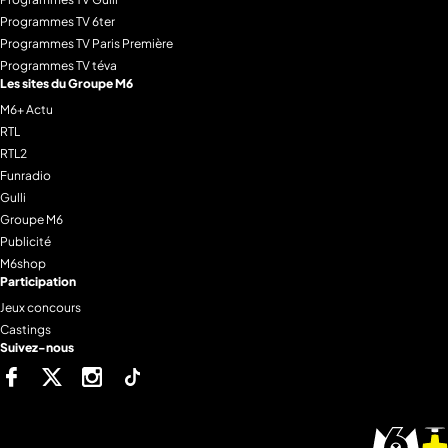
Programmes TV 6ter
Programmes TV Paris Première
Programmes TV téva
Les sites du Groupe M6
M6+ Actu
RTL
RTL2
Funradio
Gulli
Groupe M6
Publicité
M6shop
Participation
Jeux concours
Castings
Suivez-nous
Facebook
Twitter
Instagram
Tiktok