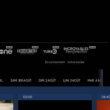
En ce moment
Votre soirée
IL.
SAM. 1ER AOÛT
DIM. 2 AOÛT
LUN. 3 AOÛT
MAR. 4 AOÛT
02:00
06:4