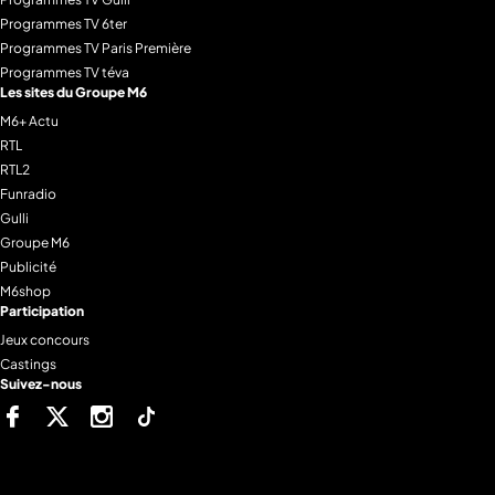
Programmes TV 6ter
Programmes TV Paris Première
Programmes TV téva
Les sites du Groupe M6
M6+ Actu
RTL
RTL2
Funradio
Gulli
Groupe M6
Publicité
M6shop
Participation
Jeux concours
Castings
Suivez-nous
Facebook
Twitter
Instagram
Tiktok