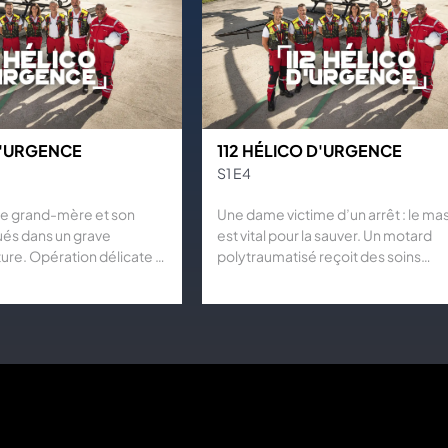
D'URGENCE
112 HÉLICO D'URGENCE
S1 E4
e grand-mère et son
Une dame victime d’un arrêt : le m
qués dans un grave
est vital pour la sauver. Un motard
ure. Opération délicate : il
polytraumatisé reçoit des soins
cérer de la voiture.
d’urgence. L’équipe se mobilise po
e vitale pour une patiente
sauver des vies.
piratoire.