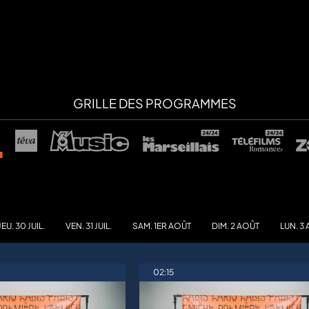
GRILLE DES PROGRAMMES
JEU. 30 JUIL.
VEN. 31 JUIL.
SAM. 1ER AOÛT
DIM. 2 AOÛT
LUN. 3
02:15