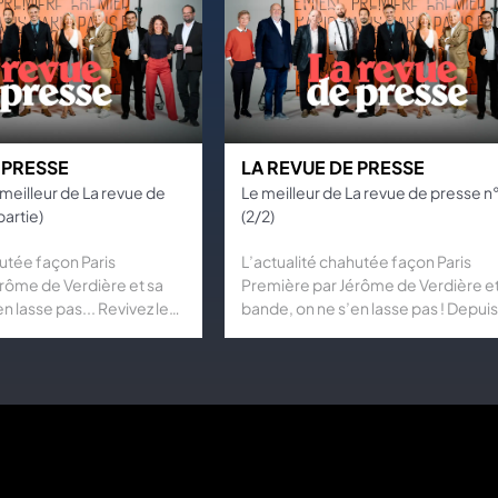
 PRESSE
LA REVUE DE PRESSE
meilleur de La revue de
Le meilleur de La revue de presse n
partie)
(2/2)
hutée façon Paris
L’actualité chahutée façon Paris
rôme de Verdière et sa
Première par Jérôme de Verdière et
n lasse pas... Revivez les
bande, on ne s’en lasse pas ! Depuis
ents du programme. Fous
Grand Point Virgule, humour morda
esprit perturbateur et répliques qui
piquent sortent du placard pour rhab
l’actualité.