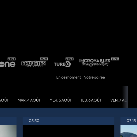
En ce moment
Votre soirée
 AOÛT
MAR. 4 AOÛT
MER. 5 AOÛT
JEU. 6 AOÛT
VEN. 7 AOÛT
03:30
07:15