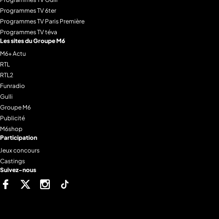
Programmes TV 6ter
Programmes TV Paris Première
Programmes TV téva
Les sites du Groupe M6
M6+ Actu
RTL
RTL2
Funradio
Gulli
Groupe M6
Publicité
M6shop
Participation
Jeux concours
Castings
Suivez-nous
Facebook
Twitter
Instagram
Tiktok