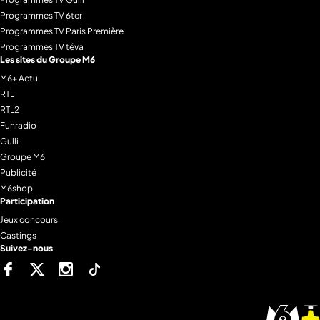
Programmes TV 6ter
Programmes TV Paris Première
Programmes TV téva
Les sites du Groupe M6
M6+ Actu
RTL
RTL2
Funradio
Gulli
Groupe M6
Publicité
M6shop
Participation
Jeux concours
Castings
Suivez-nous
Facebook
Twitter
Instagram
Tiktok