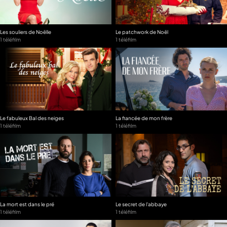
Les souliers de Noëlle
Le patchwork de Noël
1 téléfilm
1 téléfilm
Le fabuleux Bal des neiges
La fiancée de mon frère
1 téléfilm
1 téléfilm
La mort est dans le pré
Le secret de l'abbaye
1 téléfilm
1 téléfilm