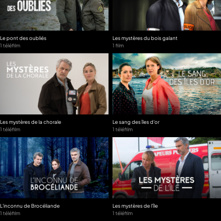
Le pont des oubliés
Les mystères du bois galant
1 téléfilm
1 film
Les mystères de la chorale
Le sang des îles d'or
1 téléfilm
1 téléfilm
L'inconnu de Brocéliande
Les mystères de l'île
1 téléfilm
1 téléfilm