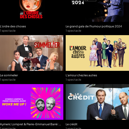
L'ordre des choses
Le grand gala de l'humour politique 2024
1 spectacle
1 spectacle
Le sommelier
L'amour chez les autres
1 spectacle
1 spectacle
Aymeric Lompret & Pierre-Emmanuel Barré :
Le crédit
Woke me up !
1 spectacle
1 spectacle