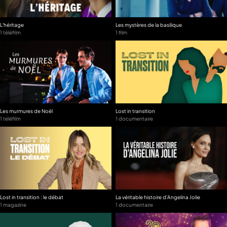
L'héritage
Les mystères de la basilique
1 téléfilm
1 film
Les murmures de Noël
Lost in transition
1 téléfilm
1 documentaire
Lost in transition : le débat
La véritable histoire d'Angelina Jolie
1 magazine
1 documentaire