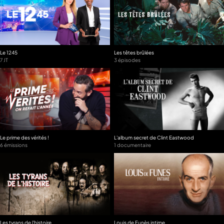
Le 1245
Les têtes brûlées
7 JT
3 épisodes
Le prime des vérités !
L'album secret de Clint Eastwood
6 émissions
1 documentaire
Les tyrans de l'histoire
Louis de Funès intime