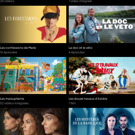
30 vidéos
1 vidéo intégrale
Les confessions de Marie
La doc et le véto
16 épisodes
6 épisodes
Les marsupilamis
Les douze travaux d'Astérix
52 vidéos intégrales
1 film