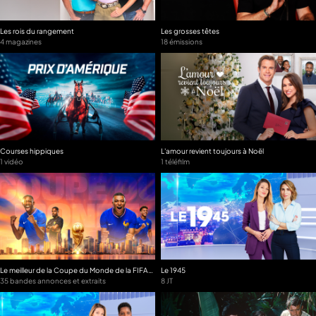
Les rois du rangement
Les grosses têtes
4 magazines
18 émissions
Courses hippiques
L'amour revient toujours à Noël
1 vidéo
1 téléfilm
Le meilleur de la Coupe du Monde de la FIFA
Le 1945
2026
35 bandes annonces et extraits
8 JT