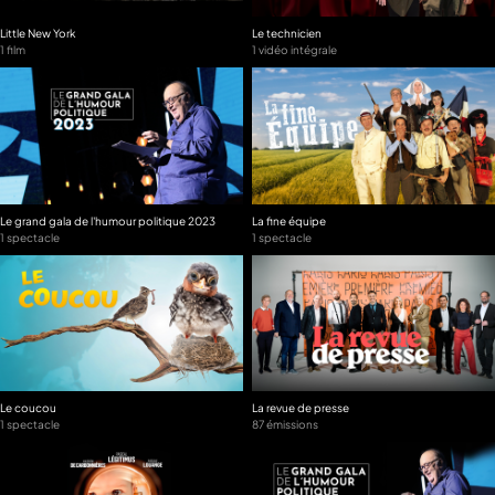
Little New York
Le technicien
1 film
1 vidéo intégrale
Le grand gala de l'humour politique 2023
La fine équipe
1 spectacle
1 spectacle
Le coucou
La revue de presse
1 spectacle
87 émissions