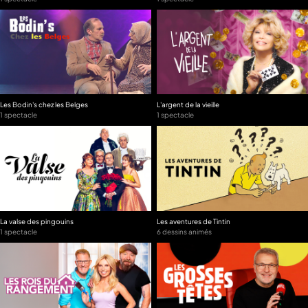
Les Bodin's chez les Belges
L'argent de la vieille
1 spectacle
1 spectacle
La valse des pingouins
Les aventures de Tintin
1 spectacle
6 dessins animés