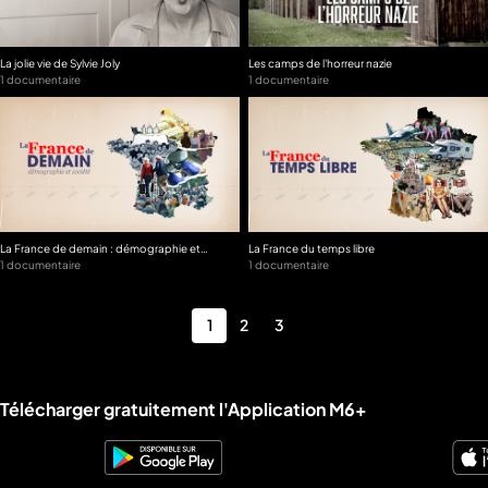
La jolie vie de Sylvie Joly
Les camps de l'horreur nazie
1 documentaire
1 documentaire
La France de demain : démographie et
La France du temps libre
société
1 documentaire
1 documentaire
1
2
3
Liens utiles M6+.
Télécharger gratuitement l'Application M6+