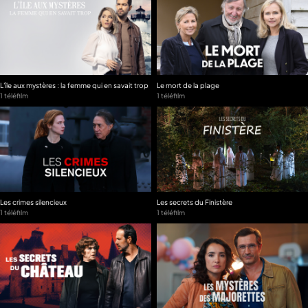
L'île aux mystères : la femme qui en savait trop
Le mort de la plage
1 téléfilm
1 téléfilm
Les crimes silencieux
Les secrets du Finistère
1 téléfilm
1 téléfilm